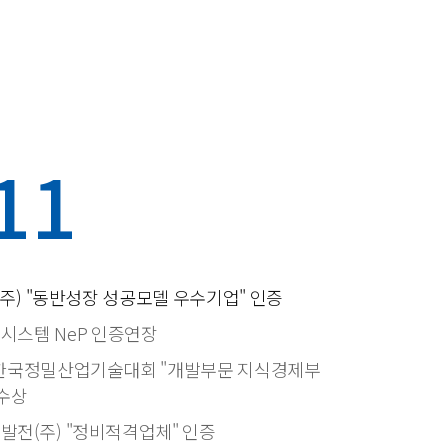
11
주) "동반성장 성공모델 우수기업" 인증
시스템 NeP 인증연장
 한국정밀산업기술대회 "개발부문 지식경제부
 수상
발전(주) "정비적격업체" 인증