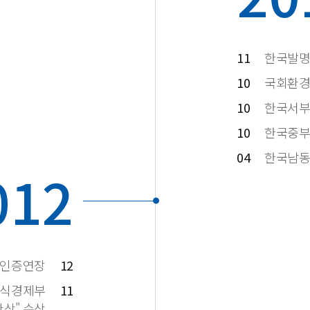
11
한국발명
10
국회환경
10
한국서부
10
한국중부
04
한국남동
012
 인증연장
12
지식경제부
11
상" 수상