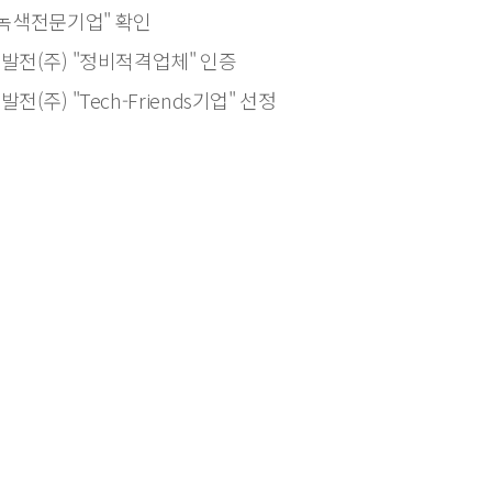
"녹색전문기업" 확인
발전(주) "정비적격업체" 인증
(주) "Tech-Friends기업" 선정