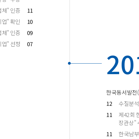
체" 인증
11
업" 확인
10
체" 인증
09
s기업" 선정
07
20
한국동서발전(
12
수질분석
11
제42회
장관상"
11
한국남부