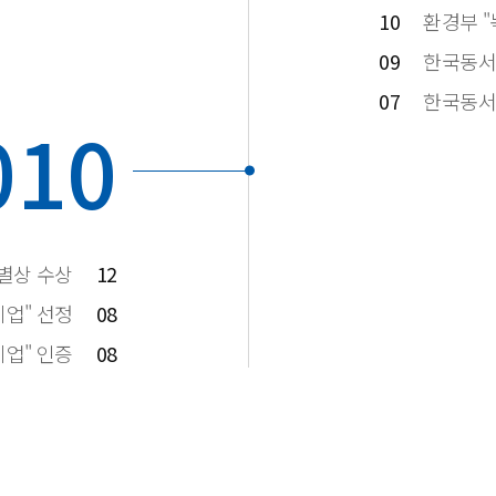
10
환경부 
09
한국동서
07
한국동서발전
010
별상 수상
12
기업" 선정
08
업" 인증
08