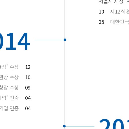
서울시 지정 "서
10
제12회 
05
대한민국
014
금상" 수상
12
관상 수상
10
창장 수상
09
기업" 인증
04
기업 인증
04
20