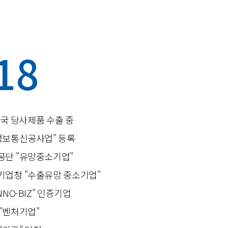
18
국 당사제품 수출 중
정보통신공사업" 등록
단 "유망중소기업"
업청 "수출유망 중소기업"
NO-BIZ" 인증기업
"벤처기업"