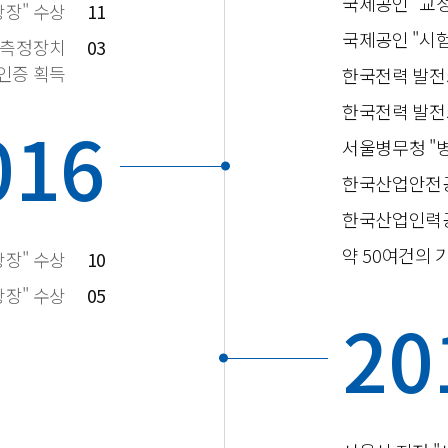
국제공인 "교
장" 수상
11
국제공인 "시
질측정장치
03
P인증 획득
한국전력 발전5
한국전력 발전
016
서울병무청 "
한국산업안전공단
한국산업인력공
약 50여건의 
창장" 수상
10
장" 수상
05
20