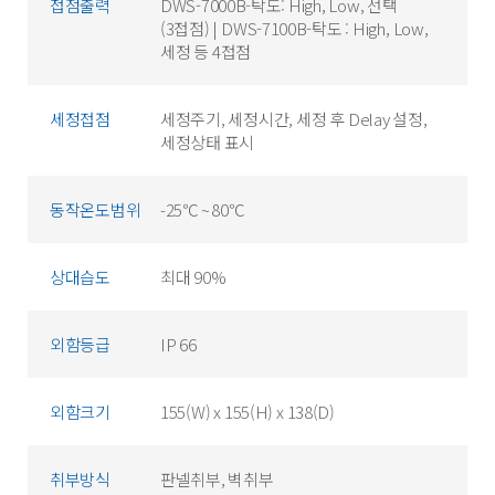
접점출력
DWS-7000B-탁도: High, Low, 선택
(3접점) | DWS-7100B-탁도 : High, Low,
세정 등 4접점
세정접점
세정주기, 세정시간, 세정 후 Delay 설정,
세정상태 표시
동작온도범위
-25℃ ~ 80℃
상대습도
최대 90%
외함등급
IP 66
외함크기
155(W) x 155(H) x 138(D)
취부방식
판넬취부, 벽취부