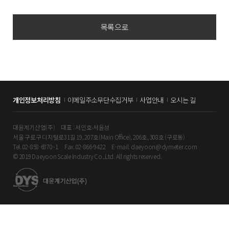
목록으로
개인정보처리방침
이메일주소무단수집거부
사업안내
오시는 길
대윤계기산업(주)
대표 : 서인호∙서윤성
서울 구로구 디지털로31길 19, 207호(Main Office), 206호, 308호 (구로동)
Tel. 02-858-6870~1
Fax. 02-866-9422
E-mail. daeyoon@dymeter.com
© 2019 Daeyoon Scale Industry Co.,Ltd. All rights reserved.