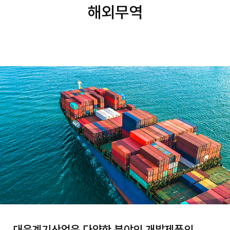
해외무역
대윤계기산업은 다양한 분야의 개발제품의